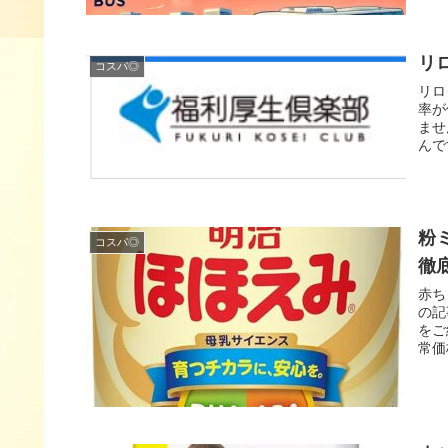
リ
コスパ◎
リロ
率が
ませ
んで
粉
コスパ◎
徹
赤ち
の記
をご
常価