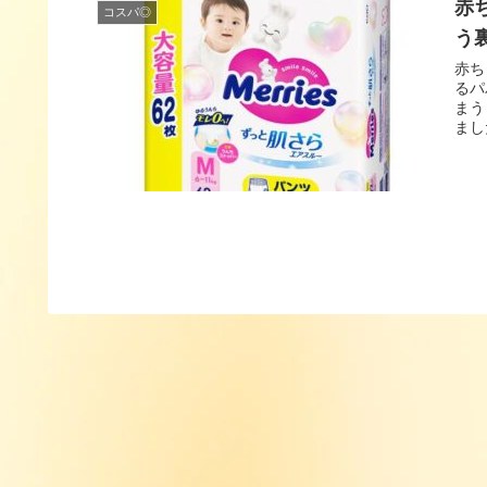
赤
コスパ◎
う
赤ち
るパ
まう
まし