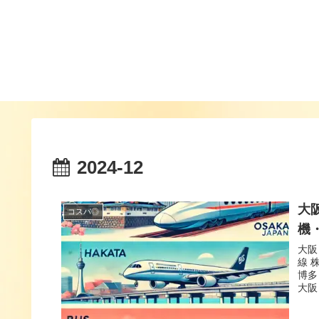
2024-12
大
コスパ◎
機
大阪
線 
博多
大阪
手段
動比