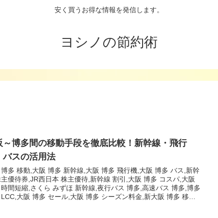
安く買うお得な情報を発信します。
ヨシノの節約術
阪～博多間の移動手段を徹底比較！新幹線・飛行
・バスの活用法
 博多 移動,大阪 博多 新幹線,大阪 博多 飛行機,大阪 博多 バス,新幹
株主優待券,JR西日本 株主優待,新幹線 割引,大阪 博多 コスパ,大阪
 時間短縮,さくら みずほ 新幹線,夜行バス 博多,高速バス 博多,博多
 LCC,大阪 博多 セール,大阪 博多 シーズン料金,新大阪 博多 移動
,博多 バス 年末年始,博多 飛行機 格安,大阪 博多 お得,大阪 博多 移
較