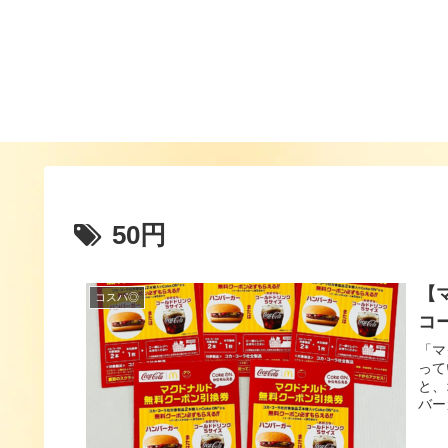
50円
【
コスパ◎
コ
「マ
って
と、
バー